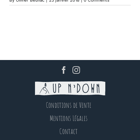
By
Olivier Beullac
|
25 janvier 2018
|
0 Comments
Conditions de Vente
Mentions Légales
Contact