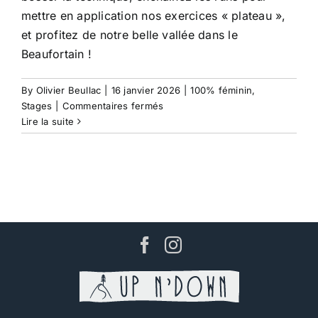
mettre en application nos exercices « plateau »,
et profitez de notre belle vallée dans le
Beaufortain !
By
Olivier Beullac
|
16 janvier 2026
|
100% féminin
,
sur
Stages
|
Commentaires fermés
Journée
Lire la suite
perfectionnement
100%
féminin