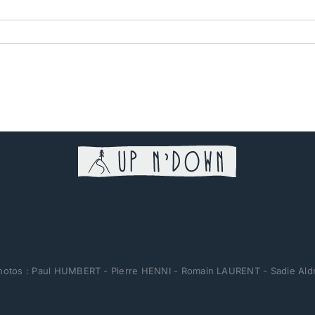
ur
tage-
erfectionnement-
ntro
hotos : Paul HUMBERT - Pierre HENNI - Romain LAURENT - Sadie Aldrid