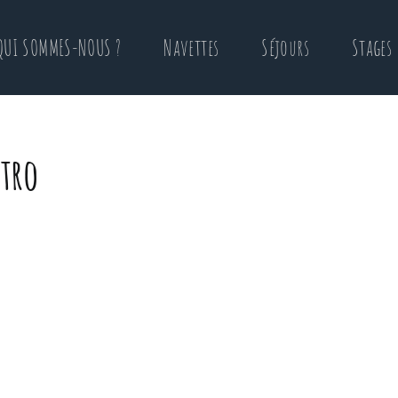
QUI SOMMES-NOUS ?
Navettes
Séjours
Stages
tro