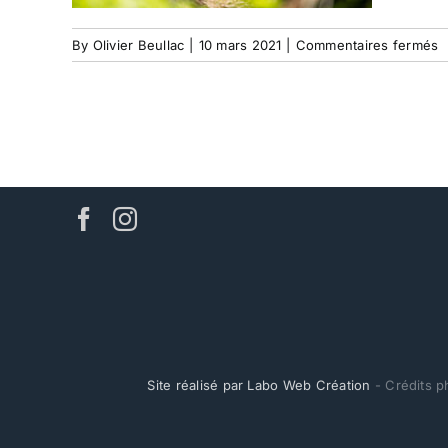
s
By
Olivier Beullac
|
10 mars 2021
|
Commentaires fermés
s
p
i
Site réalisé par Labo Web Création
- Crédits p